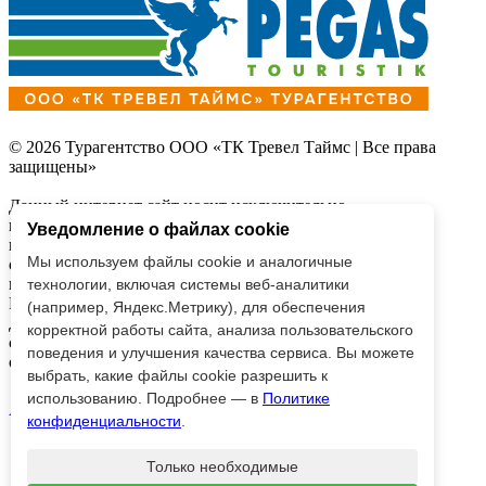
© 2026 Турагентство ООО «ТК Тревел Таймс | Все права
защищены»
Данный интернет сайт носит исключительно
информационный характер и
Уведомление о файлах cookie
вся информация на нем не является публичной офертой,
Мы используем файлы cookie и аналогичные
определяемой
положениями Статьи 437 (2) Гражданского кодекса
технологии, включая системы веб-аналитики
Российской Федерации.
(например, Яндекс.Метрику), для обеспечения
Для получения подробной информации о наличии и
корректной работы сайта, анализа пользовательского
стоимости, пожалуйста,
поведения и улучшения качества сервиса. Вы можете
обращайтесь к менеджерам по продажам.
выбрать, какие файлы cookie разрешить к
использованию. Подробнее — в
Политике
AppStore
Google Play
конфиденциальности
.
Только необходимые