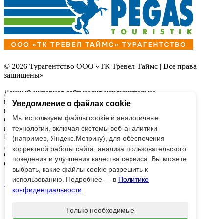
© 2026 Турагентство ООО «ТК Тревел Таймс | Все права
защищены»
Данный интернет сайт носит исключительно
информационный характер и
Уведомление о файлах cookie
вся информация на нем не является публичной офертой,
Мы используем файлы cookie и аналогичные
определяемой
положениями Статьи 437 (2) Гражданского кодекса
технологии, включая системы веб-аналитики
Российской Федерации.
(например, Яндекс.Метрику), для обеспечения
Для получения подробной информации о наличии и
корректной работы сайта, анализа пользовательского
стоимости, пожалуйста,
поведения и улучшения качества сервиса. Вы можете
обращайтесь к менеджерам по продажам.
выбрать, какие файлы cookie разрешить к
использованию. Подробнее — в
Политике
AppStore
Google Play
конфиденциальности
.
Только необходимые