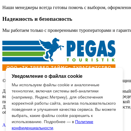
Наши менеджеры всегда готовы помочь с выбором, оформление
Надежность и безопасность
Мы работаем только с проверенными туроператорами и гаранти
Уведомление о файлах cookie
© 2026 Турагентство ООО «ТК Тревел Таймс | Все права защ
Мы используем файлы cookie и аналогичные
Данный интернет сайт носит исключительно информационный 
технологии, включая системы веб-аналитики
вся информация на нем не является публичной офертой, опред
(например, Яндекс.Метрику), для обеспечения
положениями Статьи 437 (2) Гражданского кодекса Российской
корректной работы сайта, анализа пользовательского
Для получения подробной информации о наличии и стоимости,
поведения и улучшения качества сервиса. Вы можете
обращайтесь к менеджерам по продажам.
выбрать, какие файлы cookie разрешить к
использованию. Подробнее — в
Политике
AppStore
Google Play
конфиденциальности
.