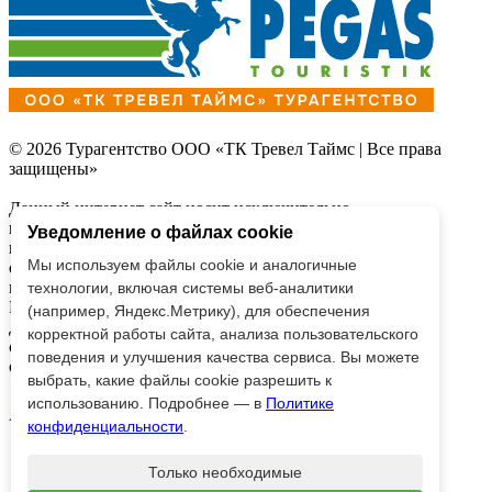
© 2026 Турагентство ООО «ТК Тревел Таймс | Все права
защищены»
Данный интернет сайт носит исключительно
информационный характер и
Уведомление о файлах cookie
вся информация на нем не является публичной офертой,
Мы используем файлы cookie и аналогичные
определяемой
положениями Статьи 437 (2) Гражданского кодекса
технологии, включая системы веб-аналитики
Российской Федерации.
(например, Яндекс.Метрику), для обеспечения
Для получения подробной информации о наличии и
корректной работы сайта, анализа пользовательского
стоимости, пожалуйста,
поведения и улучшения качества сервиса. Вы можете
обращайтесь к менеджерам по продажам.
выбрать, какие файлы cookie разрешить к
использованию. Подробнее — в
Политике
AppStore
Google Play
конфиденциальности
.
Только необходимые