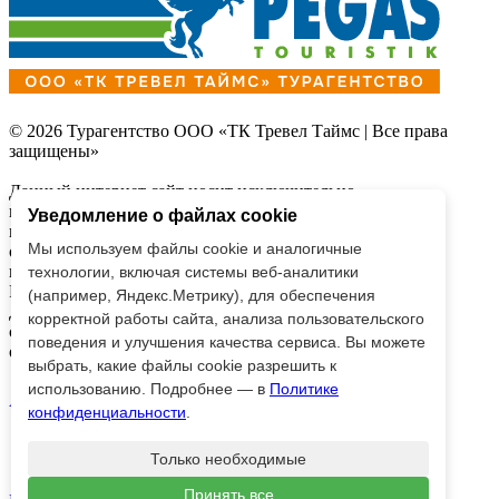
© 2026 Турагентство ООО «ТК Тревел Таймс | Все права
защищены»
Данный интернет сайт носит исключительно
информационный характер и
Уведомление о файлах cookie
вся информация на нем не является публичной офертой,
Мы используем файлы cookie и аналогичные
определяемой
положениями Статьи 437 (2) Гражданского кодекса
технологии, включая системы веб-аналитики
Российской Федерации.
(например, Яндекс.Метрику), для обеспечения
Для получения подробной информации о наличии и
корректной работы сайта, анализа пользовательского
стоимости, пожалуйста,
поведения и улучшения качества сервиса. Вы можете
обращайтесь к менеджерам по продажам.
выбрать, какие файлы cookie разрешить к
использованию. Подробнее — в
Политике
AppStore
Google Play
конфиденциальности
.
Только необходимые
Принять все