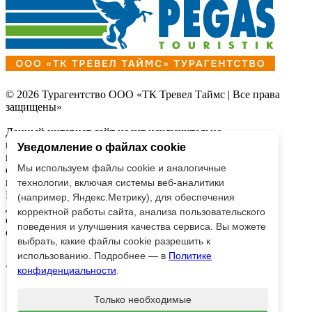
© 2026 Турагентство ООО «ТК Тревел Таймс | Все права
защищены»
Данный интернет сайт носит исключительно
информационный характер и
Уведомление о файлах cookie
вся информация на нем не является публичной офертой,
Мы используем файлы cookie и аналогичные
определяемой
положениями Статьи 437 (2) Гражданского кодекса
технологии, включая системы веб-аналитики
Российской Федерации.
(например, Яндекс.Метрику), для обеспечения
Для получения подробной информации о наличии и
корректной работы сайта, анализа пользовательского
стоимости, пожалуйста,
поведения и улучшения качества сервиса. Вы можете
обращайтесь к менеджерам по продажам.
выбрать, какие файлы cookie разрешить к
использованию. Подробнее — в
Политике
AppStore
Google Play
конфиденциальности
.
Только необходимые