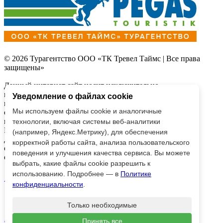
© 2026 Турагентство ООО «ТК Тревел Таймс | Все права
защищены»
Данный интернет сайт носит исключительно
информационный характер и
Уведомление о файлах cookie
вся информация на нем не является публичной офертой,
Мы используем файлы cookie и аналогичные
определяемой
положениями Статьи 437 (2) Гражданского кодекса
технологии, включая системы веб-аналитики
Российской Федерации.
(например, Яндекс.Метрику), для обеспечения
Для получения подробной информации о наличии и
корректной работы сайта, анализа пользовательского
стоимости, пожалуйста,
поведения и улучшения качества сервиса. Вы можете
обращайтесь к менеджерам по продажам.
выбрать, какие файлы cookie разрешить к
использованию. Подробнее — в
Политике
AppStore
Google Play
конфиденциальности
.
Только необходимые
Принять все